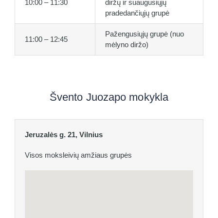
10:00 – 11:30
diržų ir suaugusiųjų
pradedančiųjų grupė
Pažengusiųjų grupė (nuo
11:00 – 12:45
mėlyno diržo)
Švento Juozapo mokykla
Jeruzalės g. 21, Vilnius
Visos moksleivių amžiaus grupės