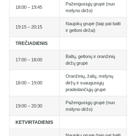
Pažengusiųjų grupė (nuo
18:00 – 19:45
mėlyno diržo)
Naujokų grupė (taip pat balti
19:15 – 20:15
ir geltoni diržai)
TREČIADIENIS
Baltų, geltonų ir oranžinių
17:00 – 18:00
diržų grupė
Oranžinių, žalių, mėlynų
18:00 – 19:00
diržų ir suaugusiųjų
pradedančiųjų grupė
Pažengusiųjų grupė (nuo
19:00 – 20:30
mėlyno diržo)
KETVIRTADIENIS
Naujokų grupė (taip pat balti